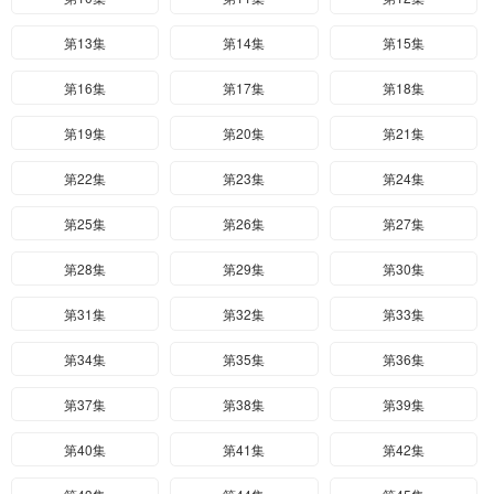
第13集
第14集
第15集
第16集
第17集
第18集
第19集
第20集
第21集
第22集
第23集
第24集
第25集
第26集
第27集
第28集
第29集
第30集
第31集
第32集
第33集
第34集
第35集
第36集
第37集
第38集
第39集
第40集
第41集
第42集