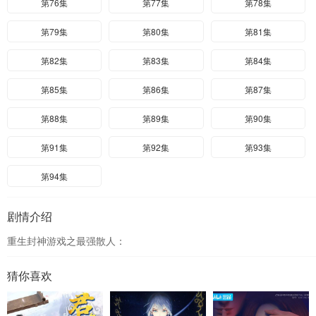
第76集
第77集
第78集
第79集
第80集
第81集
第82集
第83集
第84集
第85集
第86集
第87集
第88集
第89集
第90集
第91集
第92集
第93集
第94集
剧情介绍
重生封神游戏之最强散人：
猜你喜欢