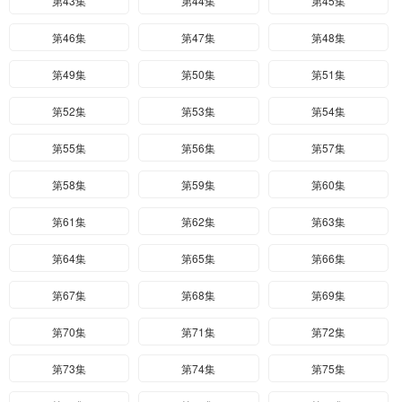
第43集
第44集
第45集
第46集
第47集
第48集
第49集
第50集
第51集
第52集
第53集
第54集
第55集
第56集
第57集
第58集
第59集
第60集
第61集
第62集
第63集
第64集
第65集
第66集
第67集
第68集
第69集
第70集
第71集
第72集
第73集
第74集
第75集